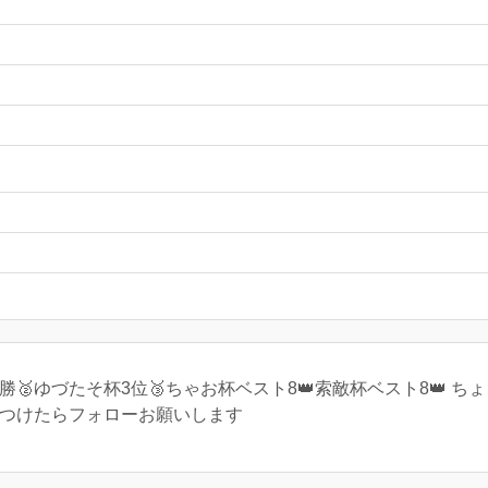
🥈ゆづたそ杯3位🥉ちゃお杯ベスト8👑索敵杯ベスト8👑 ち
見つけたらフォローお願いします