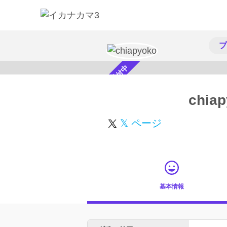
プ
スカウト受付中
chia
𝕏 ページ
基本情報