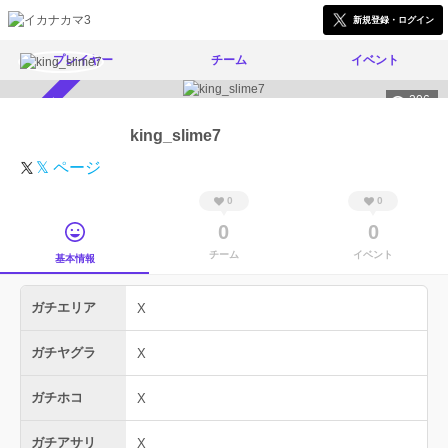
新規登録・ログイン
プレイヤー
チーム
イベント
206
スカウト受付中
king_slime7
𝕏 ページ
0
0
0
0
チーム
イベント
基本情報
ガチエリア
X
ガチヤグラ
X
ガチホコ
X
ガチアサリ
X