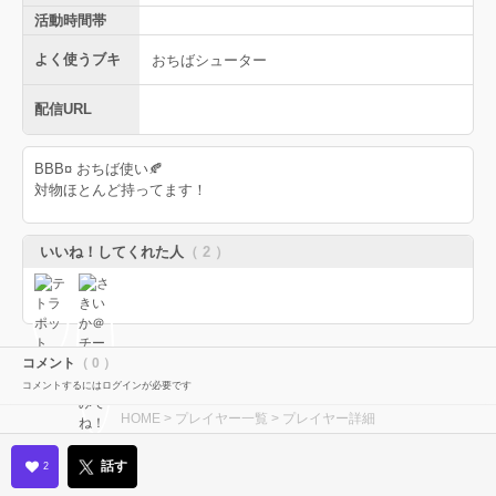
活動時間帯
よく使うブキ
おちばシューター
配信URL
BBB¤ おちば使い🍂
対物ほとんど持ってます！
いいね！してくれた人
（ 2 ）
コメント
（ 0 ）
コメントするにはログインが必要です
HOME
>
プレイヤー一覧
> プレイヤー詳細
話す
2