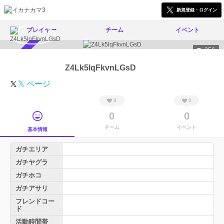
新規登録・ログイン
プレイヤー
チーム
イベント
256
スカウト受付中
Z4Lk5lqFkvnLGsD
𝕏 ページ
0
0
0
0
チーム
イベント
基本情報
ガチエリア
ガチヤグラ
ガチホコ
ガチアサリ
フレンドコー
ド
活動時間帯