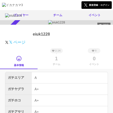
新規登録・ログイン
プレイヤー
チーム
イベント
382
スカウト受付中
eiuk1228
𝕏 ページ
2.1K
0
1
0
チーム
イベント
基本情報
ガチエリア
A
ガチヤグラ
A+
ガチホコ
A+
ガチアサリ
A+