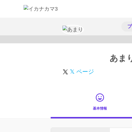
プ
あま
𝕏 ページ
基本情報