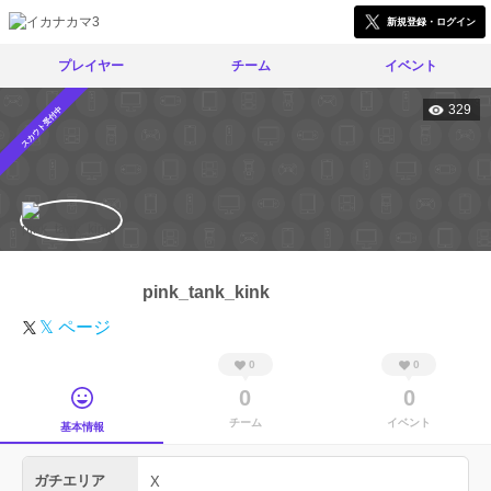
新規登録・ログイン
プレイヤー
チーム
イベント
329
スカウト受付中
pink_tank_kink
𝕏 ページ
0
0
0
0
チーム
イベント
基本情報
ガチエリア
X