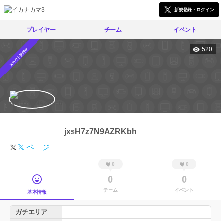
新規登録・ログイン
プレイヤー
チーム
イベント
520
スカウト受付中
jxsH7z7N9AZRKbh
𝕏 ページ
0
0
0
0
チーム
イベント
基本情報
ガチエリア