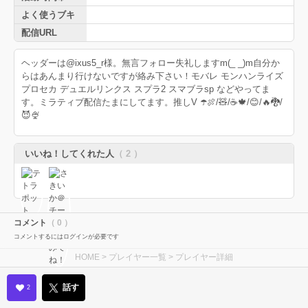
よく使うブキ
配信URL
ヘッダーは@ixus5_r様。無言フォロー失礼しますm(_ _)m自分か
らはあんまり行けないですが絡み下さい！モバレ モンハンライズ
プロセカ デュエルリンクス スプラ2 スマブラsp などやってま
す。ミラティブ配信たまにしてます。推しV ☂️🍖/🧸/☕️🍁/😊/🔥🐉/
😈🍨
いいね！してくれた人
（ 2 ）
コメント
（ 0 ）
コメントするにはログインが必要です
HOME
>
プレイヤー一覧
> プレイヤー詳細
話す
2