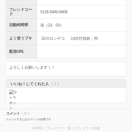
フレンドコー
5135-5940-6808
ド
活動時間帯
深（23 - 03）
よく使うブキ
.52ガロンデコ
14式竹筒銃・丙
配信URL
よろしくお願いします！！
いいね！してくれた人
（ 1 ）
コメント
（ 0 ）
コメントするにはログインが必要です
HOME
>
プレイヤー一覧
> プレイヤー詳細