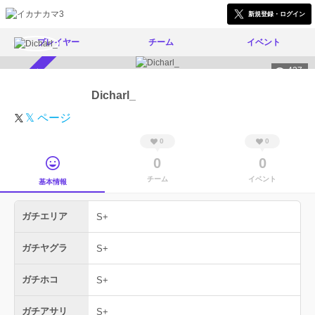
新規登録・ログイン
プレイヤー
チーム
イベント
427
スカウト受付中
Dicharl_
𝕏 ページ
0
0
0
0
チーム
イベント
基本情報
ガチエリア
S+
ガチヤグラ
S+
ガチホコ
S+
ガチアサリ
S+