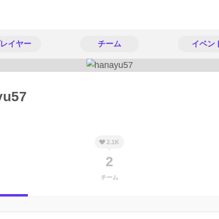
レイヤー
チーム
イベン
yu57
2.1K
2
チーム