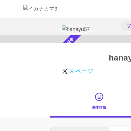
プ
スカウト受付中
hana
𝕏 ページ
基本情報