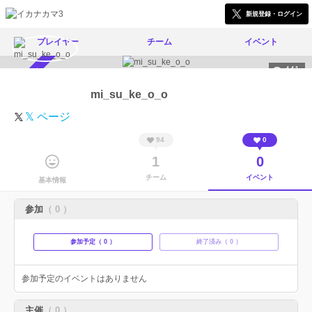
新規登録・ログイン
プレイヤー
チーム
イベント
441
スカウト受付中
mi_su_ke_o_o
𝕏 ページ
94
0
1
0
チーム
イベント
基本情報
参加
（ 0 ）
参加予定（ 0 ）
終了済み（ 0 ）
参加予定のイベントはありません
主催
（ 0 ）