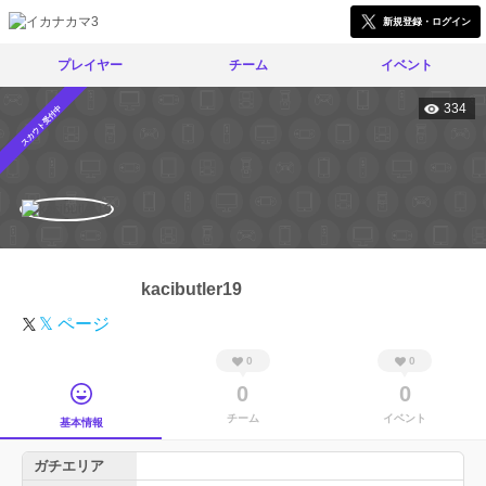
新規登録・ログイン
プレイヤー
チーム
イベント
334
スカウト受付中
kacibutler19
𝕏 ページ
0
0
0
0
チーム
イベント
基本情報
ガチエリア