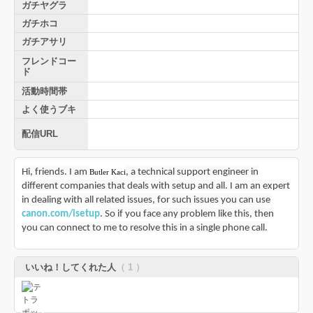
ガチヤグラ
ガチホコ
ガチアサリ
フレンドコー
ド
活動時間帯
よく使うブキ
配信URL
Hi, friends. I am
, a technical support engineer in
Butler Kaci
different companies that deals with setup and all. I am an expert
in dealing with all related issues, for such issues you can use
canon.com/isetup
. So if you face any problem like this, then
you can connect to me to resolve this in a single phone call.
いいね！してくれた人
（ 1 ）