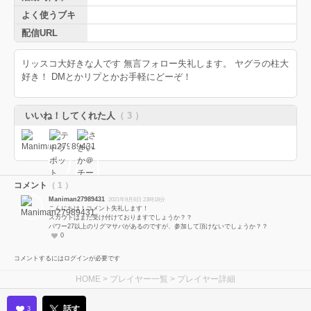
よく使うブキ
配信URL
リッスコ大好きな人です 無言フォロー失礼します。 ヤグラの柱大
好き！ DMとかリプとかお手軽にどーぞ！
いいね！してくれた人
（ 3 ）
コメント
（ 1 ）
Maniman27989431
2021年9月6日 23時18分
こんにちは！コメント失礼します！
スカウトはまだ受け付けておりますでしょうか？？
パワー27以上のリグマサバがあるのですが、参加して頂けないでしょうか？？
0
コメントするにはログインが必要です
HOME
>
プレイヤー一覧
> プレイヤー詳細
話す
3