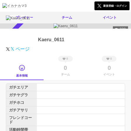
新規登録・ログイン
プレイヤー
チーム
イベント
228
スカウト受付中
Kaeru_0611
𝕏 ページ
0
0
0
0
チーム
イベント
基本情報
ガチエリア
ガチヤグラ
ガチホコ
ガチアサリ
フレンドコー
ド
活動時間帯