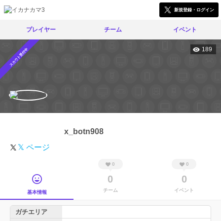
新規登録・ログイン
プレイヤー
チーム
イベント
189
スカウト受付中
x_botn908
𝕏 ページ
0
0
0
0
チーム
イベント
基本情報
ガチエリア