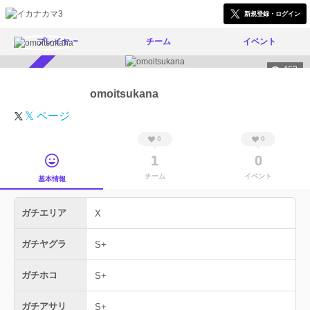
新規登録・ログイン
プレイヤー
チーム
イベント
462
スカウト受付中
omoitsukana
𝕏 ページ
0
0
1
0
チーム
イベント
基本情報
ガチエリア
X
ガチヤグラ
S+
ガチホコ
S+
ガチアサリ
S+