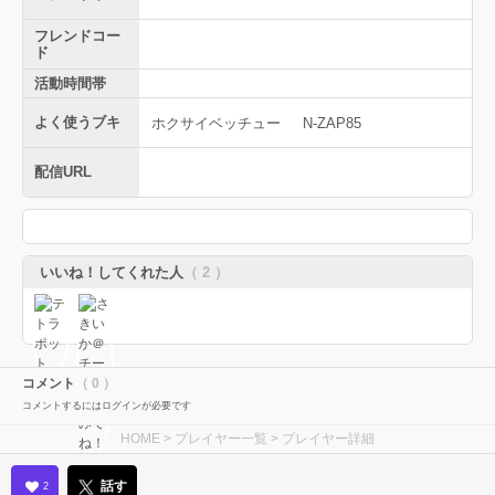
フレンドコー
ド
活動時間帯
よく使うブキ
ホクサイベッチュー
N-ZAP85
配信URL
いいね！してくれた人
（ 2 ）
コメント
（ 0 ）
コメントするにはログインが必要です
HOME
>
プレイヤー一覧
> プレイヤー詳細
話す
2