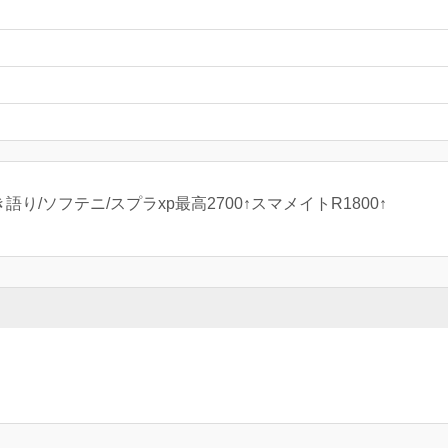
drum)/弾き語り/ソフテニ/スプラxp最高2700↑スマメイトR1800↑