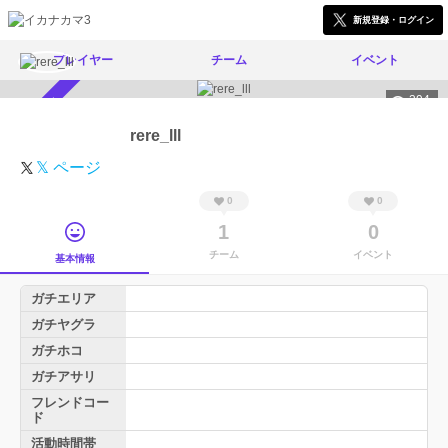
新規登録・ログイン
プレイヤー
チーム
イベント
394
スカウト受付中
rere_lll
𝕏 ページ
0
0
1
0
チーム
イベント
基本情報
ガチエリア
ガチヤグラ
ガチホコ
ガチアサリ
フレンドコー
ド
活動時間帯