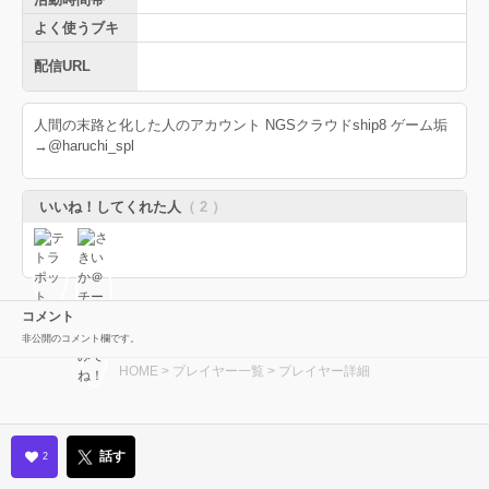
よく使うブキ
配信URL
人間の末路と化した人のアカウント NGSクラウドship8 ゲーム垢
→@haruchi_spl
いいね！してくれた人
（ 2 ）
コメント
非公開のコメント欄です。
HOME
>
プレイヤー一覧
> プレイヤー詳細
話す
2