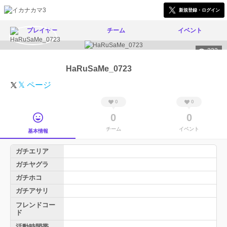
新規登録・ログイン
プレイヤー
チーム
イベント
232
HaRuSaMe_0723
𝕏 ページ
0
0
0
0
チーム
イベント
基本情報
ガチエリア
ガチヤグラ
ガチホコ
ガチアサリ
フレンドコー
ド
活動時間帯