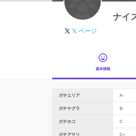
ナイ
𝕏 ページ
基本情報
ガチエリア
A-
ガチヤグラ
B-
ガチホコ
C
ガチアサリ
C+