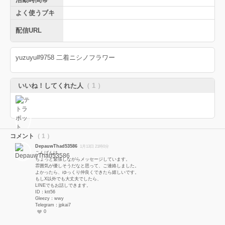
よく使うブキ
配信URL
yuzuyu#9758 二着ニシノフラワー
いいね！してくれた人
（ 1 ）
コメント
（ 1 ）
DepauwThad53586
1月13日 21時0分
こんばんは。
ちょっと緊張しながらメッセージしています。
雰囲気が優しそうだなと思って、ご連絡しました。
よかったら、ゆっくり仲良くできたら嬉しいです。
もしX以外でも大丈夫でしたら、
LINEでもお話しできます。
ID：ktt56
Gleezy：wwy
Telegram：jpkai7
0