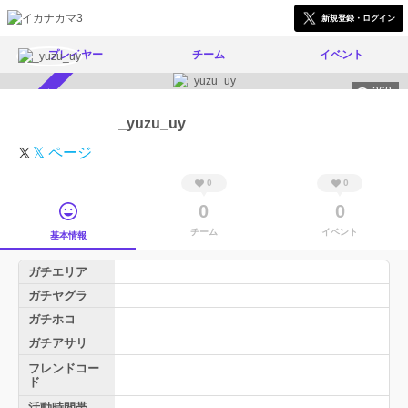
新規登録・ログイン
プレイヤー
チーム
イベント
268
スカウト受付中
_yuzu_uy
𝕏 ページ
0
0
0
0
チーム
イベント
基本情報
ガチエリア
ガチヤグラ
ガチホコ
ガチアサリ
フレンドコー
ド
活動時間帯