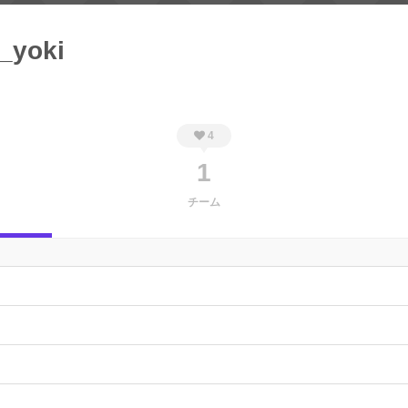
_yoki
4
1
チーム