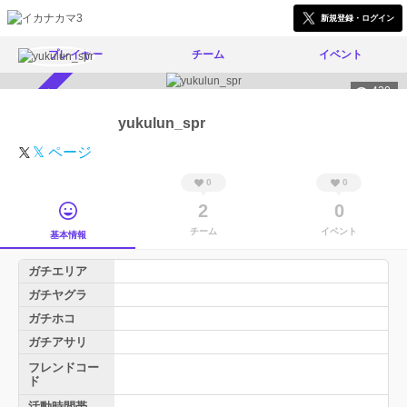
新規登録・ログイン
プレイヤー
チーム
イベント
420
スカウト受付中
yukulun_spr
𝕏 ページ
0
0
2
0
チーム
イベント
基本情報
ガチエリア
ガチヤグラ
ガチホコ
ガチアサリ
フレンドコー
ド
活動時間帯