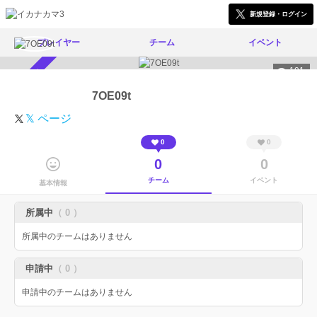
新規登録・ログイン
プレイヤー
チーム
イベント
191
スカウト受付中
7OE09t
𝕏 ページ
0
0
0
0
チーム
イベント
基本情報
所属中
（ 0 ）
所属中のチームはありません
申請中
（ 0 ）
申請中のチームはありません