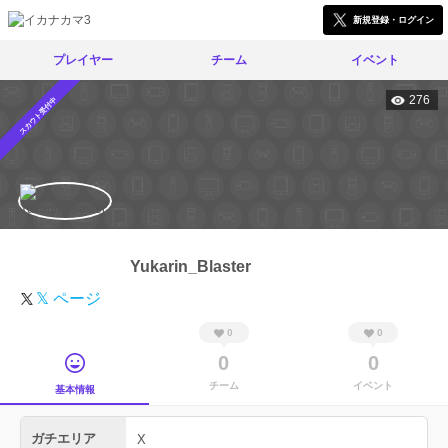
新規登録・ログイン
プレイヤー
チーム
イベント
276
スカウト受付中
Yukarin_Blaster
𝕏 ページ
0
0
0
0
チーム
イベント
基本情報
ガチエリア
X