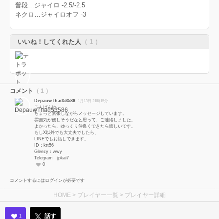
普段…ジャイロ -2.5/-2.5
ネクロ…ジャイロオフ -3
いいね！してくれた人
（ 1 ）
コメント
（ 1 ）
DepauwThad53586
1月13日 21時15分
こんばんは。
ちょっと緊張しながらメッセージしています。
雰囲気が優しそうだなと思って、ご連絡しました。
よかったら、ゆっくり仲良くできたら嬉しいです。
もしX以外でも大丈夫でしたら、
LINEでもお話しできます。
ID：ktt56
Gleezy：wwy
Telegram：jpkai7
0
コメントするにはログインが必要です
HOME
>
プレイヤー一覧
> プレイヤー詳細
話す
1