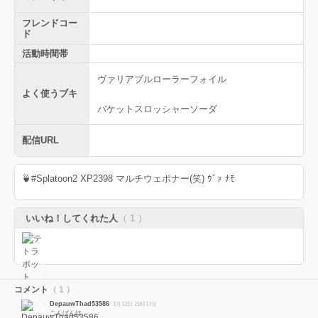
フレンドコー
ド
活動時間帯
ヴァリアブルローラーフォイル
よく使うブキ
バケットスロッシャーソーダ
配信URL
🍵#Splatoon2 XP2398 マルチウェポナー(笑) ｳﾞｧ ﾅﾓ
いいね！してくれた人
（ 1 ）
コメント
（ 1 ）
DepauwThad53586
1月13日 21時17分
こんばんは。