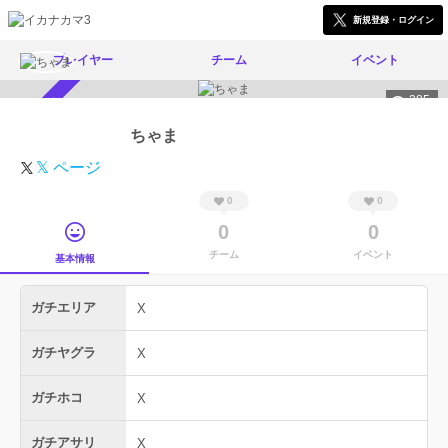
新規登録・ログイン
プレイヤー
チーム
イベント
285
スカウト受付中
ちゃま
𝕏 ページ
0
0
0
0
チーム
イベント
基本情報
ガチエリア
X
ガチヤグラ
X
ガチホコ
X
ガチアサリ
X