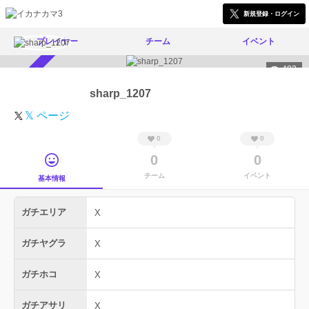
新規登録・ログイン
プレイヤー
チーム
イベント
493
スカウト受付中
sharp_1207
𝕏 ページ
0
0
0
0
チーム
イベント
基本情報
ガチエリア
X
ガチヤグラ
X
ガチホコ
X
ガチアサリ
X