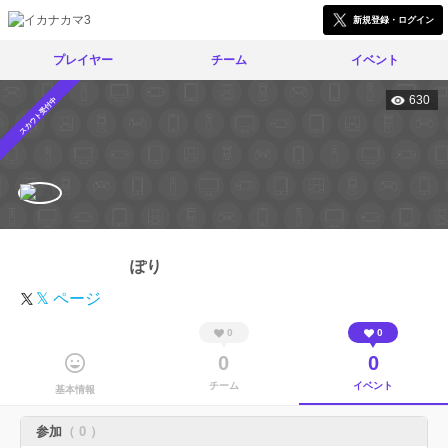
新規登録・ログイン
プレイヤー
チーム
イベント
630
スカウト受付中
ぽり
𝕏 ページ
0
0
0
0
チーム
イベント
基本情報
参加
（ 0 ）