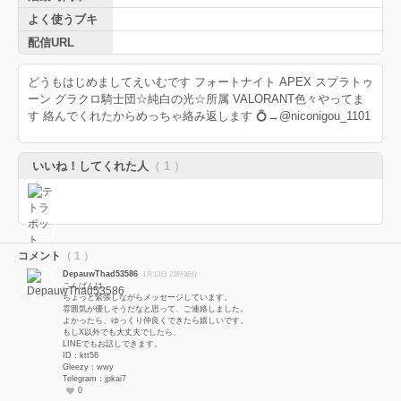
よく使うブキ
配信URL
どうもはじめましてえいむです フォートナイト APEX スプラトゥ
ーン グラクロ騎士団☆純白の光☆所属 VALORANT色々やってま
す 絡んでくれたからめっちゃ絡み返します 💍→@niconigou_1101
いいね！してくれた人
（ 1 ）
コメント
（ 1 ）
DepauwThad53586
1月13日 21時36分
こんばんは。
ちょっと緊張しながらメッセージしています。
雰囲気が優しそうだなと思って、ご連絡しました。
よかったら、ゆっくり仲良くできたら嬉しいです。
もしX以外でも大丈夫でしたら、
LINEでもお話しできます。
ID：ktt56
Gleezy：wwy
Telegram：jpkai7
0