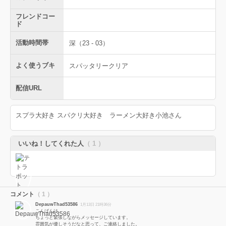
フレンドコー
ド
活動時間帯
深（23 - 03）
よく使うブキ
スパッタリークリア
配信URL
スプラ大好き スパクリ大好き ラーメン大好き小池さん
いいね！してくれた人
（ 1 ）
コメント
（ 1 ）
DepauwThad53586
1月13日 21時36分
こんばんは。
ちょっと緊張しながらメッセージしています。
雰囲気が優しそうだなと思って、ご連絡しました。