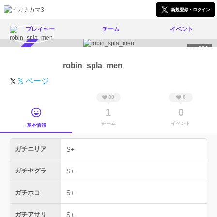
新規登録・ログイン
プレイヤー
チーム
イベント
366
スカウト受付中
robin_spla_men
𝕏 ページ
80
0
1
0
チーム
イベント
基本情報
ガチエリア
S+
ガチヤグラ
S+
ガチホコ
S+
ガチアサリ
S+