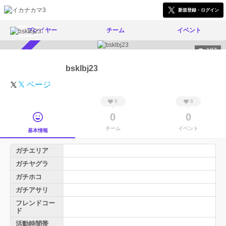
新規登録・ログイン
プレイヤー
チーム
イベント
197
スカウト受付中
bsklbj23
𝕏 ページ
0
0
0
0
チーム
イベント
基本情報
ガチエリア
ガチヤグラ
ガチホコ
ガチアサリ
フレンドコー
ド
活動時間帯