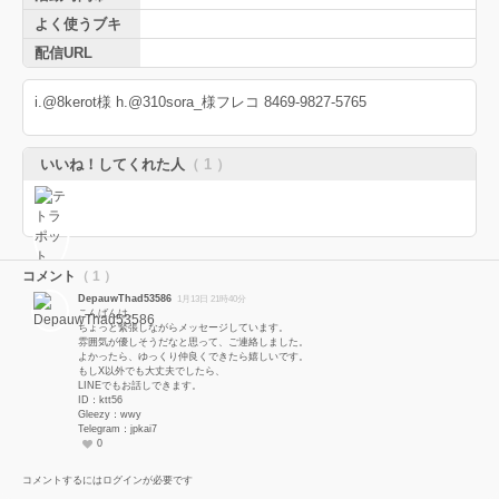
よく使うブキ
配信URL
i.@8kerot様 h.@310sora_様フレコ 8469-9827-5765
いいね！してくれた人
（ 1 ）
コメント
（ 1 ）
DepauwThad53586
1月13日 21時40分
こんばんは。
ちょっと緊張しながらメッセージしています。
雰囲気が優しそうだなと思って、ご連絡しました。
よかったら、ゆっくり仲良くできたら嬉しいです。
もしX以外でも大丈夫でしたら、
LINEでもお話しできます。
ID：ktt56
Gleezy：wwy
Telegram：jpkai7
0
コメントするにはログインが必要です