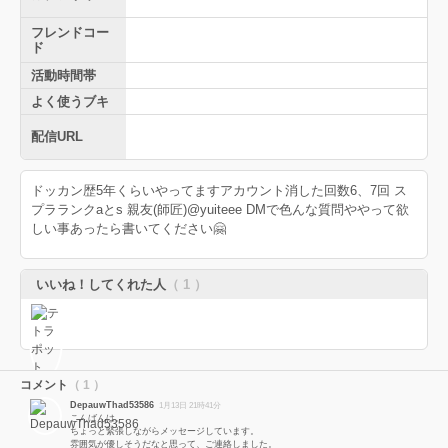
フレンドコー
ド
活動時間帯
よく使うブキ
配信URL
ドッカン歴5年くらいやってますアカウント消した回数6、7回 ス
プラランクaとs 親友(師匠)@yuiteee DMで色んな質問ややって欲
しい事あったら書いてください🤗
いいね！してくれた人
（ 1 ）
コメント
（ 1 ）
DepauwThad53586
1月13日 21時41分
こんばんは。
ちょっと緊張しながらメッセージしています。
雰囲気が優しそうだなと思って、ご連絡しました。