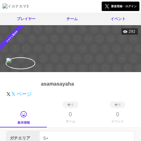
新規登録・ログイン
プレイヤー
チーム
イベント
292
スカウト受付中
asamasayaha
𝕏 ページ
0
0
0
0
チーム
イベント
基本情報
ガチエリア
S+