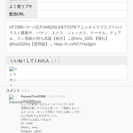
よく使うブキ
配信URL
XP2398バケツ/2LP2440(3位)/4LP2378/アニメキャラでスプラのイ
ラスト募集中、バケソ、エクス、ジェッカス、クーゲル、デュア
ル、スシ系統が持ち武器【相方】→@timu_1025 【憧れ】
@fuu0320ra【質問箱】→ https://t.co/N7JYlw3gsh
いいね！してくれた人
（ 1 ）
コメント
（ 1 ）
DepauwThad53586
1月13日 21時43分
こんばんは。
ちょっと緊張しながらメッセージしています。
雰囲気が優しそうだなと思って、ご連絡しました。
よかったら、ゆっくり仲良くできたら嬉しいです。
もしX以外でも大丈夫でしたら、
LINEでもお話しできます。
ID：ktt56
Gleezy：wwy
Telegram：jpkai7