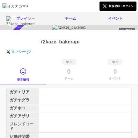
新規登録・ログイン
プレイヤー
チーム
イベント
502
スカウト受付中
72kaze_bakerapi
𝕏 ページ
0
0
0
0
チーム
イベント
基本情報
ガチエリア
ガチヤグラ
ガチホコ
ガチアサリ
フレンドコー
ド
活動時間帯