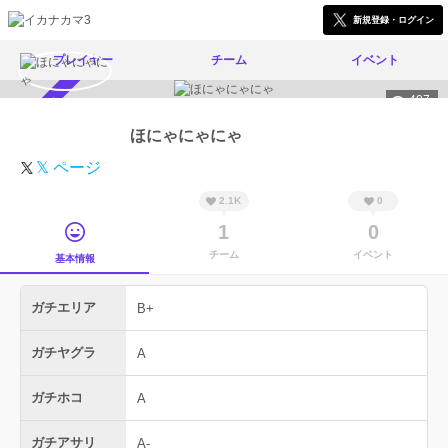
新規登録・ログイン
プレイヤー
チーム
イベント
407
スカウト受付中
ほにゃにゃにゃ
𝕏 ページ
2.1K
0
1
0
チーム
イベント
基本情報
ガチエリア
B+
ガチヤグラ
A
ガチホコ
A
ガチアサリ
A-