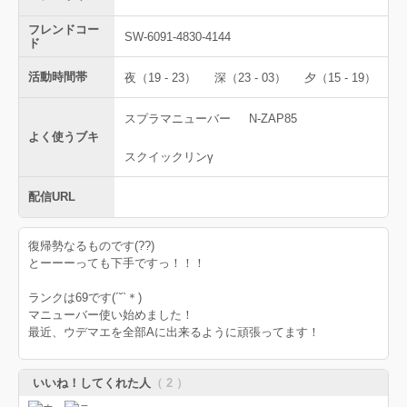
フレンドコー
SW-6091-4830-4144
ド
活動時間帯
夜（19 - 23）
深（23 - 03）
夕（15 - 19）
スプラマニューバー
N-ZAP85
よく使うブキ
スクイックリンγ
配信URL
復帰勢なるものです(??)
とーーーっても下手ですっ！！！
ランクは69です(´˘`＊)
マニューバー使い始めました！
最近、ウデマエを全部Aに出来るように頑張ってます！
いいね！してくれた人
（ 2 ）