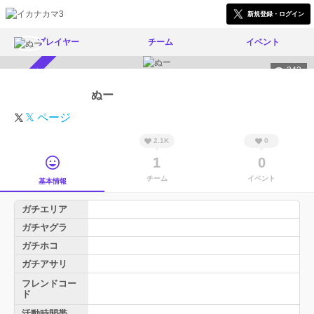
新規登録・ログイン
プレイヤー
チーム
イベント
243
スカウト受付中
ぬー
𝕏 ページ
2.1K
0
1
0
チーム
イベント
基本情報
ガチエリア
ガチヤグラ
ガチホコ
ガチアサリ
フレンドコー
ド
活動時間帯