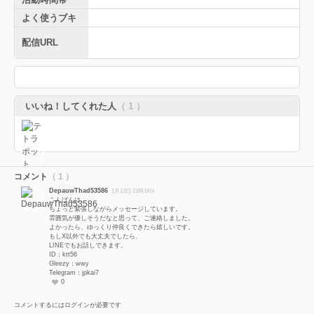
よく使うブキ
配信URL
いいね！してくれた人
（ 1 ）
コメント
（ 1 ）
DepauwThad53586
1月13日 21時16分
こんばんは。
ちょっと緊張しながらメッセージしています。
雰囲気が優しそうだなと思って、ご連絡しました。
よかったら、ゆっくり仲良くできたら嬉しいです。
もしX以外でも大丈夫でしたら、
LINEでもお話しできます。
ID：ktt56
Gleezy：wwy
Telegram：jpkai7
0
コメントするにはログインが必要です