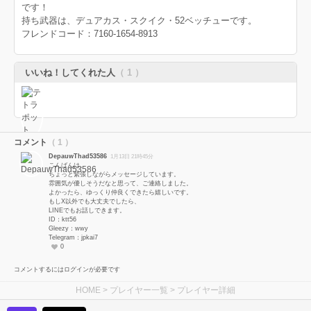
です！
持ち武器は、デュアカス・スクイク・52ベッチューです。
フレンドコード：7160-1654-8913
いいね！してくれた人
（ 1 ）
コメント
（ 1 ）
DepauwThad53586
1月13日 21時45分
こんばんは。
ちょっと緊張しながらメッセージしています。
雰囲気が優しそうだなと思って、ご連絡しました。
よかったら、ゆっくり仲良くできたら嬉しいです。
もしX以外でも大丈夫でしたら、
LINEでもお話しできます。
ID：ktt56
Gleezy：wwy
Telegram：jpkai7
0
コメントするにはログインが必要です
HOME
>
プレイヤー一覧
> プレイヤー詳細