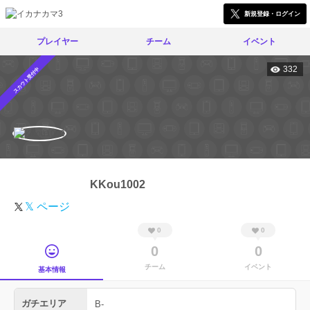
新規登録・ログイン
プレイヤー
チーム
イベント
332
スカウト受付中
KKou1002
𝕏 ページ
0
0
0
0
チーム
イベント
基本情報
ガチエリア
B-