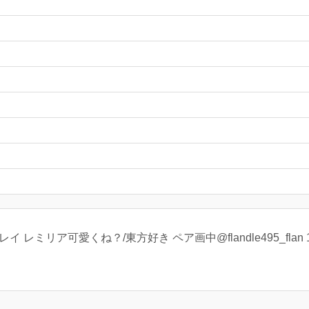
イレイ レミリア可愛くね？/東方好き ペア画中@flandle495_fl