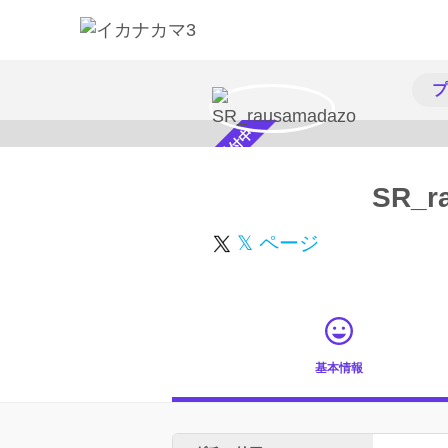
プ
スカウト受付中
SR_r
𝕏 ページ
基本情報