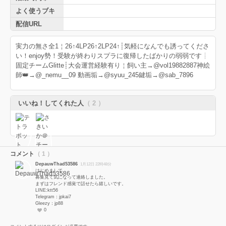
よく使うブキ
配信URL
実力の無さ全1￤26↑4LP26↑2LP24↑┊︎気軽になんでも誘ってくださ
い！enjoy勢！受験が終わりスプラに復帰したばかりの弱弱です┊︎
固定チームGlitte┊︎大会運営経験有り￤飼い主→@vol19882887神絵
師👑→@_nemu__09 動画垢→@syuu_245鍵垢→@sab_7896
いいね！してくれた人
（ 2 ）
コメント
（ 1 ）
DepauwThad53586
1月12日 22時48分
はじめまして。
募集見て気になって連絡しました。
まずはフレンド感覚で話せたら嬉しいです。
LINE:ktt56
Telegram：jpkai7
Gleezy：jp88
0