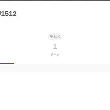
1512
2.1K
1
チーム