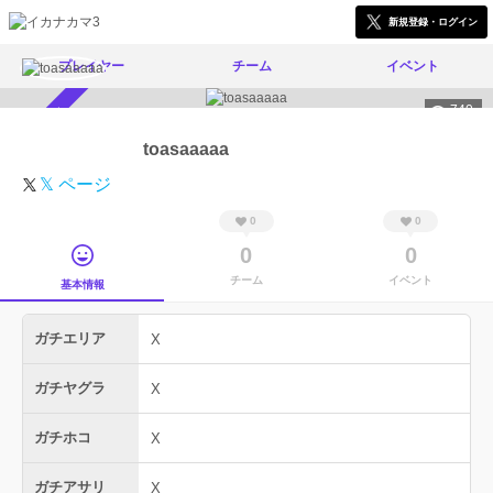
新規登録・ログイン
プレイヤー
チーム
イベント
740
スカウト受付中
toasaaaaa
𝕏 ページ
0
0
0
0
チーム
イベント
基本情報
ガチエリア
X
ガチヤグラ
X
ガチホコ
X
ガチアサリ
X