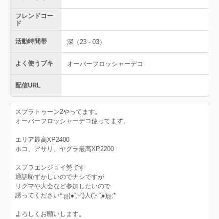
フレンドコー
ド
活動時間帯
深（23 - 03）
よく使うブキ
オーバーフロッシャーデコ
配信URL
スプラトゥーン2やってます。
オーバーフロッシャーデコ使ってます。
エリア最高XP2400
ホコ、アサリ、ヤグラ最高XP2200
スプラエンジョイ勢です
通話恥ずかしいのでナシですが
リグマや大会など参加したいので
誘ってください*:ஐ(●˘͈ ᵕ˘͈)人(˘͈ᵕ ˘͈●)ஐ:*
よろしくお願いします。