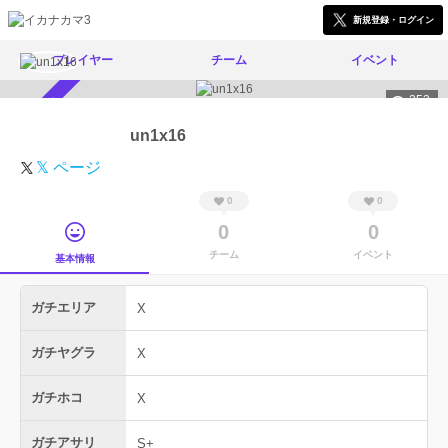
新規登録・ログイン
プレイヤー
チーム
イベント
253
スカウト受付中
un1x16
𝕏 ページ
0
0
0
0
チーム
イベント
基本情報
ガチエリア
X
ガチヤグラ
X
ガチホコ
X
ガチアサリ
S+