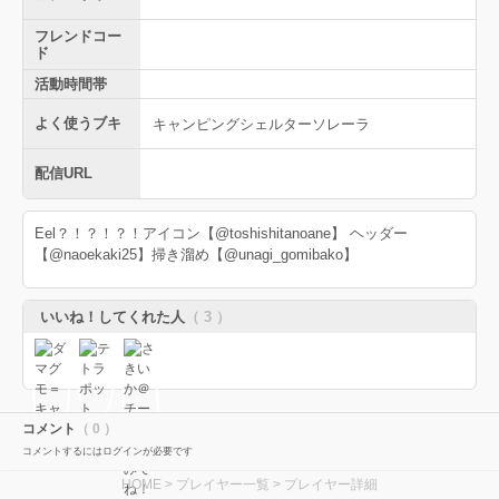
フレンドコー
ド
活動時間帯
よく使うブキ
キャンピングシェルターソレーラ
配信URL
Eel？！？！？！ㅤㅤㅤㅤㅤㅤㅤㅤㅤㅤㅤㅤㅤアイコン【@toshishitanoane】 ヘッダー
【@naoekaki25】掃き溜め【@unagi_gomibako】
いいね！してくれた人
（ 3 ）
コメント
（ 0 ）
コメントするにはログインが必要です
HOME
>
プレイヤー一覧
> プレイヤー詳細