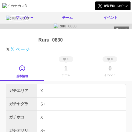
新規登録・ログイン
プレイヤー
チーム
イベント
552
Ruru_0830_
𝕏 ページ
0
0
1
0
チーム
イベント
基本情報
ガチエリア
X
ガチヤグラ
S+
ガチホコ
X
ガチアサリ
S+