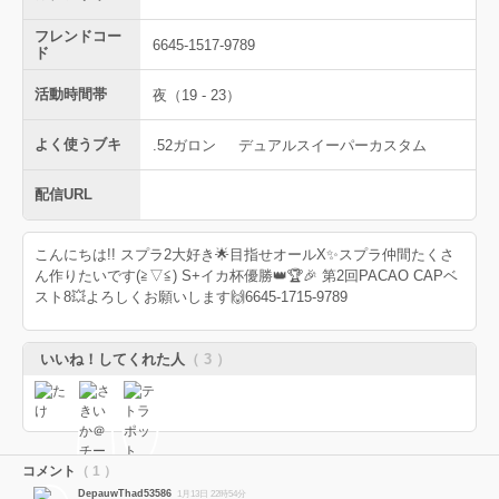
フレンドコー
6645-1517-9789
ド
活動時間帯
夜（19 - 23）
よく使うブキ
.52ガロン
デュアルスイーパーカスタム
配信URL
こんにちは!! スプラ2大好き🌟目指せオールX✨スプラ仲間たくさ
ん作りたいです(≧▽≦) S+イカ杯優勝👑🏆🎉 第2回PACAO CAPベ
スト8💥よろしくお願いします🙌6645-1715-9789
いいね！してくれた人
（ 3 ）
コメント
（ 1 ）
DepauwThad53586
1月13日 22時54分