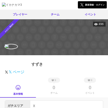
新規登録・ログイン
プレイヤー
チーム
イベント
496
スカウト受付中
すずき
𝕏 ページ
0
0
0
0
チーム
イベント
基本情報
ガチエリア
X