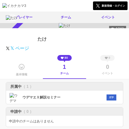
新規登録・ログイン
プレイヤー
チーム
イベント
1742
スカウト受付中
たけ
𝕏 ページ
80
0
1
0
チーム
イベント
基本情報
所属中
（ 1 ）
ウデマエＸ解説セミナー
ガチ
申請中
（ 0 ）
申請中のチームはありません