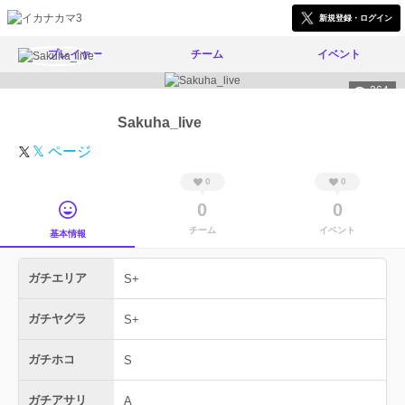
新規登録・ログイン
プレイヤー
チーム
イベント
264
Sakuha_live
𝕏 ページ
0
0
0
0
チーム
イベント
基本情報
ガチエリア
S+
ガチヤグラ
S+
ガチホコ
S
ガチアサリ
A