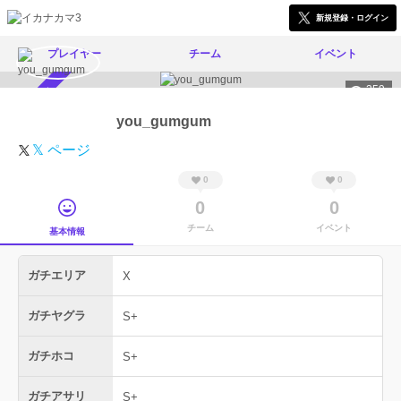
新規登録・ログイン
プレイヤー
チーム
イベント
359
スカウト受付中
you_gumgum
𝕏 ページ
0
0
0
0
チーム
イベント
基本情報
ガチエリア
X
ガチヤグラ
S+
ガチホコ
S+
ガチアサリ
S+