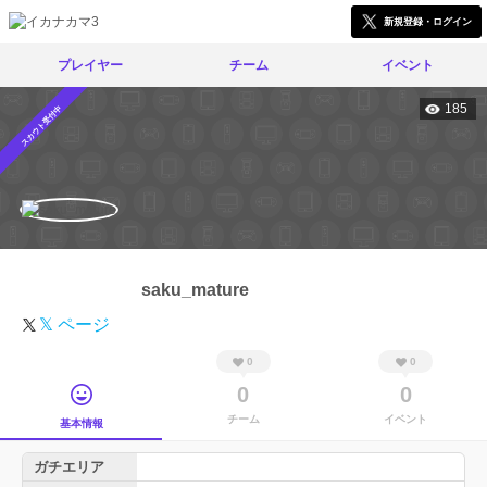
新規登録・ログイン
プレイヤー
チーム
イベント
185
スカウト受付中
saku_mature
𝕏 ページ
0
0
0
0
チーム
イベント
基本情報
ガチエリア