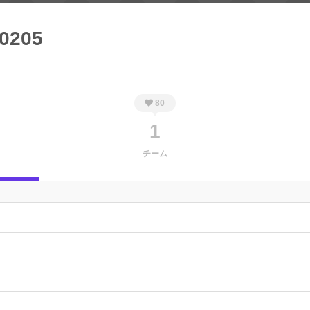
_0205
80
1
チーム