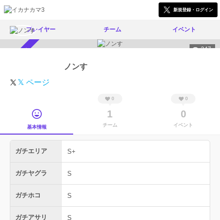
新規登録・ログイン
プレイヤー
チーム
イベント
347
スカウト受付中
ノンす
𝕏 ページ
0
0
1
0
チーム
イベント
基本情報
ガチエリア
S+
ガチヤグラ
S
ガチホコ
S
ガチアサリ
S